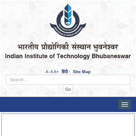
हिंदी
Site Map
A-
A
A+
:
Toggle
naviga