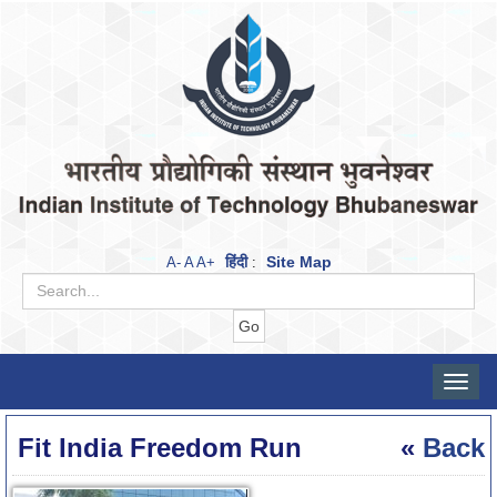
हिंदी
Site Map
A-
A
A+
:
Toggle
naviga
Fit India Freedom Run
«
Back