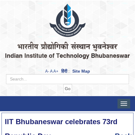
हिंदी
Site Map
A-
A
A+
:
Toggle
naviga
IIT Bhubaneswar celebrates 73rd